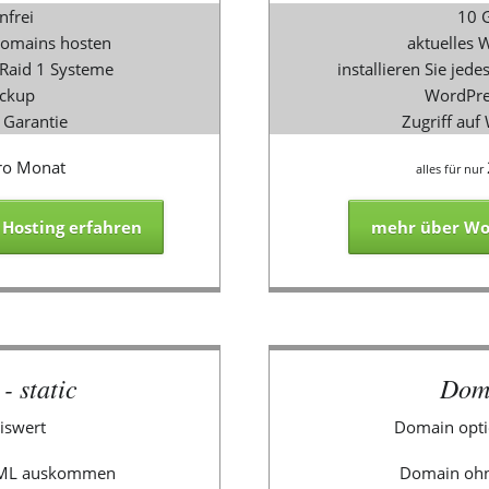
nfrei
10 G
Domains hosten
aktuelles W
 Raid 1 Systeme
installieren Sie je
ackup
WordPre
 Garantie
Zugriff auf
ro Monat
alles für nur
Hosting erfahren
mehr über Wor
- static
Dom
eiswert
Domain opti
HTML auskommen
Domain ohn