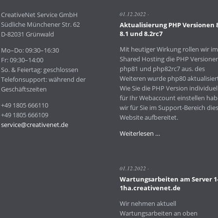
CreativeNet Service GmbH
01.12.2022
Südliche Münchener Str. 62
Aktualisierung PHP Versionen 
8.1 und 8.2rc7
D-82031 Grünwald
Mit heutiger Wirkung rollen wir im
Mo–Do: 09:30–16:30
Shared Hosting die PHP Versione
Fr: 09:30–14:00
php81 und php82rc7 aus. des
So. & Feiertag: geschlossen
Weiteren wurde php80 aktualisiert
Telefonsupport: während der
Wie Sie die PHP Version individuel
Geschäftszeiten
für Ihr Webaccount einstellen ha
+49 1805 666110
wir für Sie im Support-Bereich die
+49 1805 666109
Website aufbereitet.
service@creativenet.de
Aktualisierung
Weiterlesen …
PHP
Versionen
8.0
01.12.2022
8.1
Wartungsarbeiten am Server 1
und
1ha.creativenet.de
8.2rc7
Wir nehmen aktuell
Wartungsarbeiten an oben