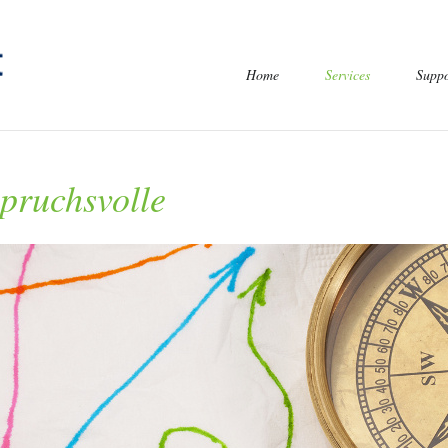
Navigation
Home
Services
Suppo
überspringen
pruchsvolle
Domain Verfügbarkei
Domain Tools
WordPress Hosting
Shared Hosting Dyna
Shared Hosting Stati
Domain OPTION X