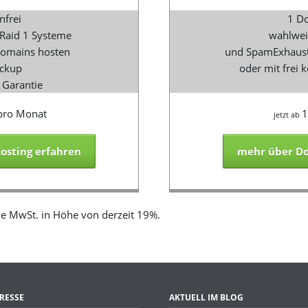
nfrei
1 Do
 Raid 1 Systeme
wahlwei
Domains hosten
und SpamExhaust 
ackup
oder mit frei
 Garantie
pro Monat
1
jetzt ab
osting erfahren
mehr über Do
he MwSt. in Höhe von derzeit 19%.
RESSE
AKTUELL IM BLOG