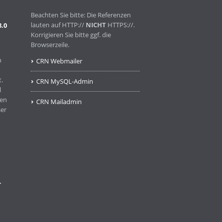
Beachten Sie bitte: Die Referenzen
lauten auf HTTP://
NICHT
HTTPS://.
8.0
Korrigieren Sie bitte ggf. die
Browserzeile.
n
CRN Webmailer
.
CRN MySQL-Admin
l
ben
CRN Mailadmin
ser
-