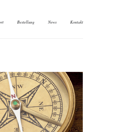
rt
Bestellung
News
Kontakt
tsabfrage
misch
sch