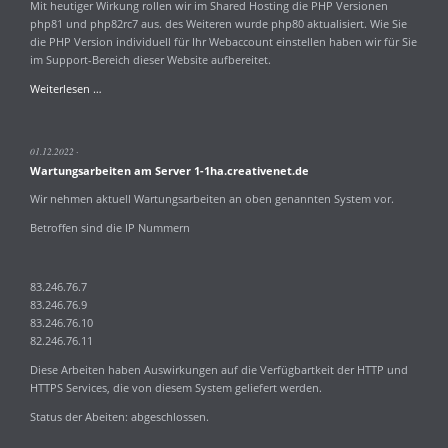
Mit heutiger Wirkung rollen wir im Shared Hosting die PHP Versionen
php81 und php82rc7 aus. des Weiteren wurde php80 aktualisiert. Wie Sie
die PHP Version individuell für Ihr Webaccount einstellen haben wir für Sie
im Support-Bereich dieser Website aufbereitet.
Aktualisierung
Weiterlesen …
PHP
Versionen
8.0
01.12.2022
8.1
Wartungsarbeiten am Server 1-1ha.creativenet.de
und
8.2rc7
Wir nehmen aktuell Wartungsarbeiten an oben genannten System vor.
Betroffen sind die IP Nummern
83.246.76.7
83.246.76.9
83.246.76.10
82.246.76.11
Diese Arbeiten haben Auswirkungen auf die Verfügbartkeit der HTTP und
HTTPS Services, die von diesem System geliefert werden.
Status der Abeiten: abgeschlossen.