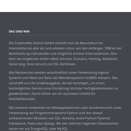
DAS SIND WIR:
Die CreativeNet Service GmbH versteht sich als Manufaktur für
Internetdienste aller Art und arbeiten schon seit den Anfängen 1998 an der
Bereitstellung individueller und möglichst sicherer Internetservices. Den
Kern des Angebotes bilden eMail-Services, Domains, Hosting, dedizierte
Server (sog. Root-Server) und SSL-Zertifikate.
Alle Netzservices werden ausschließlich unter Verwendung eigener
Systeme und Netze auf Basis des Betriebssystems FreeBSD erbracht. Das
verschafft uns die Unabhängigkeit, die wir benötigen, um einen
bestmöglichen Service unter Einhaltung höchster Verfügbarkeitsraten zu
gewährleisten. Damit bieten wir ein optimales Umfeld für
Geschäftskunden.
Des weiteren entwickeln wir Webapplikationen nach Kundenwunsch unter
Verwendung der Programmiersprache Python und den darauf
aufbauenenden Modulen wie SQL-Alchemy sowie Python Pyramid
Framework, Flask oder Django. Bei den dahinter liegenden Datenbanken
setzen wir auf PostgreSQL oder MySQL.