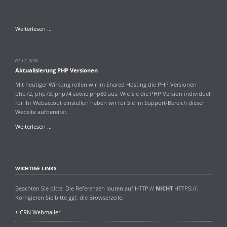
Wartungsarbeiten
Weiterlesen …
am
Server
1-
01.11.2020
1ha.creativenet.de
Aktualisierung PHP Versionen
Mit heutiger Wirkung rollen wir im Shared Hosting die PHP Versionen
php72, php73, php74 sowie php80 aus. Wie Sie die PHP Version individuell
für Ihr Webaccout einstellen haben wir für Sie im Support-Bereich dieser
Website aufbereitet.
Aktualisierung
Weiterlesen …
PHP
Versionen
WICHTIGE LINKS
Beachten Sie bitte: Die Referenzen lauten auf HTTP://
NICHT
HTTPS://.
Korrigieren Sie bitte ggf. die Browserzeile.
CRN Webmailer