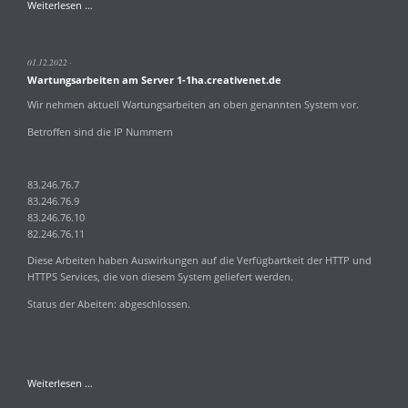
Aktualisierung
Weiterlesen …
PHP
Versionen
8.0
01.12.2022
8.1
Wartungsarbeiten am Server 1-1ha.creativenet.de
und
8.2rc7
Wir nehmen aktuell Wartungsarbeiten an oben genannten System vor.
Betroffen sind die IP Nummern
83.246.76.7
83.246.76.9
83.246.76.10
82.246.76.11
Diese Arbeiten haben Auswirkungen auf die Verfügbartkeit der HTTP und
HTTPS Services, die von diesem System geliefert werden.
Status der Abeiten: abgeschlossen.
Wartungsarbeiten
Weiterlesen …
am