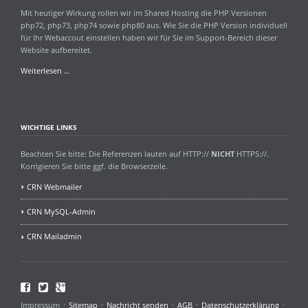
Mit heutiger Wirkung rollen wir im Shared Hosting die PHP Versionen
php72, php73, php74 sowie php80 aus. Wie Sie die PHP Version individuell
für Ihr Webaccout einstellen haben wir für Sie im Support-Bereich dieser
Website aufbereitet.
Aktualisierung
Weiterlesen …
PHP
Versionen
WICHTIGE LINKS
Beachten Sie bitte: Die Referenzen lauten auf HTTP://
NICHT
HTTPS://.
Korrigieren Sie bitte ggf. die Browserzeile.
CRN Webmailer
CRN MySQL-Admin
CRN Mailadmin
Facebook
Twitter
Google+
Navigation
Impressum
Sitemap
Nachricht senden
AGB
Datenschutzerklärung