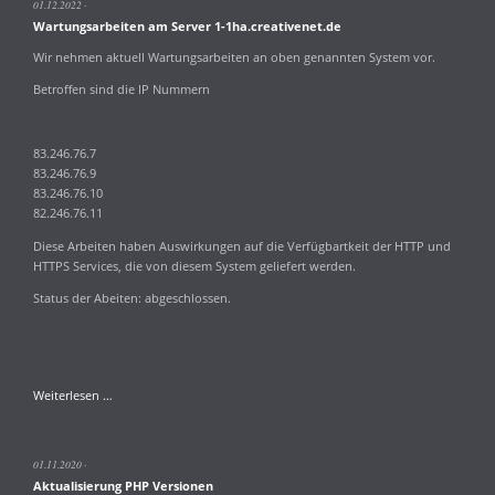
01.12.2022
8.1
Wartungsarbeiten am Server 1-1ha.creativenet.de
und
8.2rc7
Wir nehmen aktuell Wartungsarbeiten an oben genannten System vor.
Betroffen sind die IP Nummern
83.246.76.7
83.246.76.9
83.246.76.10
82.246.76.11
Diese Arbeiten haben Auswirkungen auf die Verfügbartkeit der HTTP und
HTTPS Services, die von diesem System geliefert werden.
Status der Abeiten: abgeschlossen.
Wartungsarbeiten
Weiterlesen …
am
Server
1-
01.11.2020
1ha.creativenet.de
Aktualisierung PHP Versionen