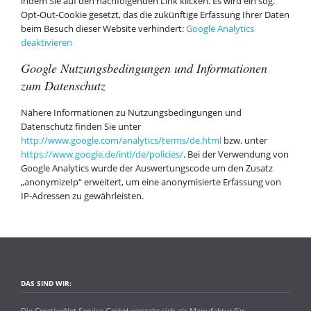
indem Sie auf den nachfolgenden Link klicken. Es wird ein sog.
Opt-Out-Cookie gesetzt, das die zukünftige Erfassung Ihrer Daten
beim Besuch dieser Website verhindert:
Google Analytics
deaktivieren
Google Nutzungsbedingungen und Informationen
zum Datenschutz
Nähere Informationen zu Nutzungsbedingungen und
Datenschutz finden Sie unter
http://www.google.com/analytics/terms/de.html
bzw. unter
https://www.google.de/intl/de/policies/
. Bei der Verwendung von
Google Analytics wurde der Auswertungscode um den Zusatz
„anonymizeIp“ erweitert, um eine anonymisierte Erfassung von
IP-Adressen zu gewährleisten.
DAS SIND WIR:
Die CreativeNet Service GmbH versteht sich als Manufaktur für