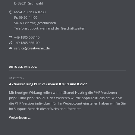
D-82031 Grünwald
Mo–Do: 09:30–16:30
Fr: 09:30–14:00
So. & Feiertag: geschlossen
Telefonsupport: während der Geschäftszeiten
+49 1805 666110
+49 1805 666109
service@creativenet.de
AKTUELL IM BLOG
01.12.2022
Aktualisierung PHP Versionen 8.0 8.1 und 8.2rc7
Mit heutiger Wirkung rollen wir im Shared Hosting die PHP Versionen
php81 und php82rc7 aus. des Weiteren wurde php80 aktualisiert. Wie Sie
die PHP Version individuell für Ihr Webaccount einstellen haben wir für Sie
im Support-Bereich dieser Website aufbereitet.
Aktualisierung
Weiterlesen …
PHP
Versionen
8.0