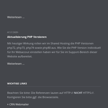
Wartungsarbeiten
Weiterlesen …
am
Server
1-
01.11.2020
1ha.creativenet.de
Aktualisierung PHP Versionen
Mit heutiger Wirkung rollen wir im Shared Hosting die PHP Versionen
php72, php73, php74 sowie php80 aus. Wie Sie die PHP Version individuell
für Ihr Webaccout einstellen haben wir für Sie im Support-Bereich dieser
Website aufbereitet.
Aktualisierung
Weiterlesen …
PHP
Versionen
WICHTIGE LINKS
Beachten Sie bitte: Die Referenzen lauten auf HTTP://
NICHT
HTTPS://.
Korrigieren Sie bitte ggf. die Browserzeile.
CRN Webmailer