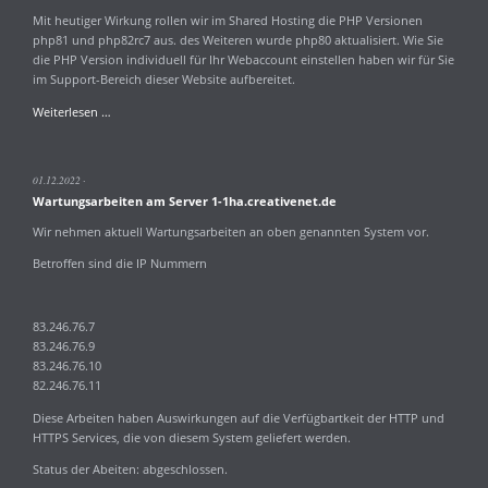
Mit heutiger Wirkung rollen wir im Shared Hosting die PHP Versionen
php81 und php82rc7 aus. des Weiteren wurde php80 aktualisiert. Wie Sie
die PHP Version individuell für Ihr Webaccount einstellen haben wir für Sie
im Support-Bereich dieser Website aufbereitet.
Aktualisierung
Weiterlesen …
PHP
Versionen
8.0
01.12.2022
8.1
Wartungsarbeiten am Server 1-1ha.creativenet.de
und
8.2rc7
Wir nehmen aktuell Wartungsarbeiten an oben genannten System vor.
Betroffen sind die IP Nummern
83.246.76.7
83.246.76.9
83.246.76.10
82.246.76.11
Diese Arbeiten haben Auswirkungen auf die Verfügbartkeit der HTTP und
HTTPS Services, die von diesem System geliefert werden.
Status der Abeiten: abgeschlossen.