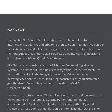
DAS SIND WIR:
Die CreativeNet Service GmbH versteht sich als Manufaktur für
Internetdienste aller Art und arbeiten schon seit den Anfängen 1998 an der
Bereitstellung individueller und möglichst sicherer Internetservices. Den
Kern des Angebotes bilden eMail-Services, Domains, Hosting, dedizierte
Server (sog. Root-Server) und SSL-Zertifikate.
Alle Netzservices werden ausschließlich unter Verwendung eigener
Systeme und Netze auf Basis des Betriebssystems FreeBSD erbracht. Das
verschafft uns die Unabhängigkeit, die wir benötigen, um einen
bestmöglichen Service unter Einhaltung höchster Verfügbarkeitsraten zu
gewährleisten. Damit bieten wir ein optimales Umfeld für
Geschäftskunden.
Des weiteren entwickeln wir Webapplikationen nach Kundenwunsch unter
Verwendung der Programmiersprache Python und den darauf
aufbauenenden Modulen wie SQL-Alchemy sowie Python Pyramid
Framework, Flask oder Django. Bei den dahinter liegenden Datenbanken