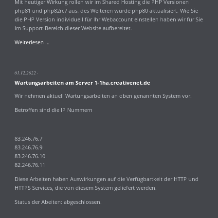
Mit heutiger Wirkung rollen wir im Shared Hosting die PHP Versionen
php81 und php82rc7 aus. des Weiteren wurde php80 aktualisiert. Wie Sie
die PHP Version individuell für Ihr Webaccount einstellen haben wir für Sie
im Support-Bereich dieser Website aufbereitet.
Aktualisierung
Weiterlesen …
PHP
Versionen
8.0
01.12.2022
8.1
Wartungsarbeiten am Server 1-1ha.creativenet.de
und
8.2rc7
Wir nehmen aktuell Wartungsarbeiten an oben genannten System vor.
Betroffen sind die IP Nummern
83.246.76.7
83.246.76.9
83.246.76.10
82.246.76.11
Diese Arbeiten haben Auswirkungen auf die Verfügbartkeit der HTTP und
HTTPS Services, die von diesem System geliefert werden.
Status der Abeiten: abgeschlossen.