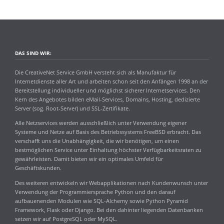
DAS SIND WIR:
Die CreativeNet Service GmbH versteht sich als Manufaktur für
Internetdienste aller Art und arbeiten schon seit den Anfängen 1998 an der
Bereitstellung individueller und möglichst sicherer Internetservices. Den
Kern des Angebotes bilden eMail-Services, Domains, Hosting, dedizierte
Server (sog. Root-Server) und SSL-Zertifikate.
Alle Netzservices werden ausschließlich unter Verwendung eigener
Systeme und Netze auf Basis des Betriebssystems FreeBSD erbracht. Das
verschafft uns die Unabhängigkeit, die wir benötigen, um einen
bestmöglichen Service unter Einhaltung höchster Verfügbarkeitsraten zu
gewährleisten. Damit bieten wir ein optimales Umfeld für
Geschäftskunden.
Des weiteren entwickeln wir Webapplikationen nach Kundenwunsch unter
Verwendung der Programmiersprache Python und den darauf
aufbauenenden Modulen wie SQL-Alchemy sowie Python Pyramid
Framework, Flask oder Django. Bei den dahinter liegenden Datenbanken
setzen wir auf PostgreSQL oder MySQL.