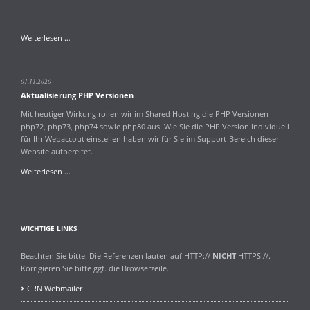
Wartungsarbeiten
Weiterlesen …
am
Server
1-
01.11.2020
1ha.creativenet.de
Aktualisierung PHP Versionen
Mit heutiger Wirkung rollen wir im Shared Hosting die PHP Versionen
php72, php73, php74 sowie php80 aus. Wie Sie die PHP Version individuell
für Ihr Webaccout einstellen haben wir für Sie im Support-Bereich dieser
Website aufbereitet.
Aktualisierung
Weiterlesen …
PHP
Versionen
WICHTIGE LINKS
Beachten Sie bitte: Die Referenzen lauten auf HTTP://
NICHT
HTTPS://.
Korrigieren Sie bitte ggf. die Browserzeile.
CRN Webmailer